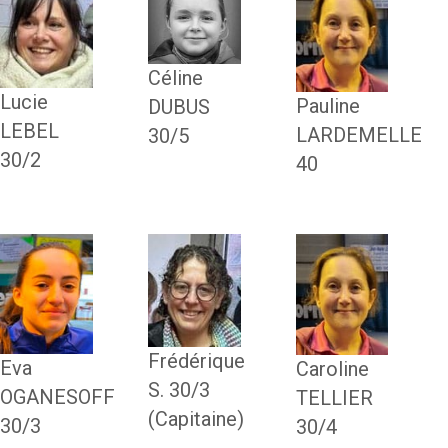
Céline
Lucie
Pauline
DUBUS
LEBEL
LARDEMELLE
30/5
30/2
40
Frédérique
Eva
Caroline
S. 30/3
OGANESOFF
TELLIER
(Capitaine)
30/3
30/4